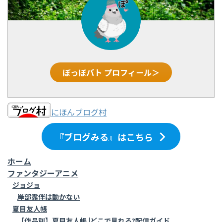
ぽっぽバト プロフィール＞
にほんブログ村
『ブログみる』はこちら
ホーム
ファンタジーアニメ
ジョジョ
岸部露伴は動かない
夏目友人帳
【作品別】夏目友人帳 |どこで見れる?配信ガイド