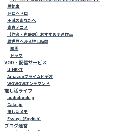
黒執事
ドロヘドロ
不滅のあなたへ
青春アニメ
【作者・声優別】おすすめ関連作品
異世界へ浸る推し時間
映画
ドラマ
VOD・配信サービス
U-NEXT
Amazonプライムビデオ
WOWOWオンデマンド
推し活ライフ
audiobook.jp
Cake.jp
推し活メモ
Essays (English)
ブログ運営