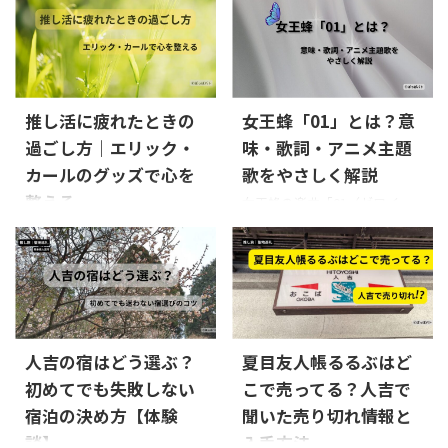
に、 ふと「ちょっと疲れた
で、少し気持ちがやわらぐ。」
出会いと別れを描いた、静か
この作品は、ただの青春映画
な」と感じることはありませ
そんな感覚を思い出させてく
で切ない物語です。 夏の森、
だったら、ここまで心に残ら
んか。 そんなときに出会った
れるのが、はらぺこあおむし
祭りの灯り、触れることのでき
なかったのかもしれません。
のが、 自宅で育てる“きのこ栽
のグッズでした。 はらぺこあ
ない距離。そのやさしくも儚
では、なぜこの作品は、時代
培キット”でした。 毎日少しず
おむしのグッズと聞くと、「子
い世界観が、多くの人の心に
を超えて心に残るので ...
つ変化していく様子を見てい
ども向け」というイメージを
推し活に疲れたときの
女王蜂「01」とは？意
残 ...
ると、 気づけば気持ちがふっ
持つ方も多いかもしれませ
過ごし方｜エリック・
味・歌詞・アニメ主題
と軽くなっていくんです。 あ
ん。 でも実際に見てみると、
カールのグッズで心を
歌をやさしく解説
わせて、きのこ栽培キットはど
大人でも使いやすく、日常に
こで売っているのか、 初心者
取り入れやすいデザインがそ
整える
女王蜂の楽曲「01（ゼロイ
でもできるのかもまとめていま
ろっています。 購入手続きも
チ）」は、アニメ『アンデッド
子どもがまだ小さい頃、 エリ
すので、 気になる方はぜひ参
シンプルで、サイト内を離れず
アンラック』の主題歌として話
ック・カールの絵本をよく一
考にしてみてくださいね。
スムーズに買い物できたのも印
題になった楽曲です。
「01
緒に読んでいました。 他にも
実際にわたしが試してみた中
象的でした。 この記事では、
ってどういう意味？」
「歌
好きな絵本はいろいろありま
でも、はじめてでも扱いやす
大人でも使える理由と、実際に
詞は何を表しているの？」と
すが、 エリック・カールの絵
かったのがこちらです。 リン
買ってわかった魅力をご紹介し
気になった方も多いのではな
には、 不思議と元気をもらえ
ク きのこ栽培キットはど ...
ます。「ちょっと見てみたい」
いでしょうか。 この記事で
るような感覚があったのです。
人吉の宿はどう選ぶ？
夏目友人帳るるぶはど
と思った方は、先にチェ ...
は、「01」というタイトルに
やさしい世界に戻る時間 推
初めてでも失敗しない
こで売ってる？人吉で
込められた意味や歌詞の世界
し活を楽しんでいると、 知ら
観をやさしく解説しながら、
宿泊の決め方【体験
聞いた売り切れ情報と
ないうちに情報や感情でいっ
女王蜂らしい表現の魅力につ
ぱいになることがあります。
談】
入手方法