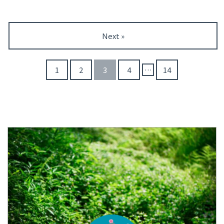
いて考察していきます。 ま
そんなときは、 少しだけ“静か
人吉・球磨の町を歩いたとき、
そう思って探している方も多い
た、アルバム『十二次元』と
な世界”に戻る時間も大切で
「ここ、夏目の世界だ」と感
のではないでしょうか。 実
のつながりにも触れながら、
す。 たとえば、 やさしい色づ
じる瞬間がありました。 で
は、人吉の聖地巡礼をしてい
その奥行きをひも解いていき
Next »
かいとシンプルな物語で知ら
も、その旅のはじまりで迷っ
た際に、タクシーのガイドさ
ます。 女王蜂「０１」（ゼロ
れる エリック・カールの作
たのが、どこに泊まるかとい
んから、「るるぶは早い段階
イチ） アニメ主題歌【0 ...
品。 「はらぺこあおむし」で
うこと。 初めての場所で土地
で売り切れていたようです」
1
2
3
4
…
14
おなじみのあの世界は、 ...
勘もなく、滞在は1泊。できる
と聞きました。 そのため、タ
だけ無理なく、動きやすい旅
イミングによっては、現地の書
にしたい。 そんな中で、実際
店などで見つけるのが難しい
に悩んで決めた
宿の選び方
場合もあったようです。 わた
自由に巡るための宿泊スタ
しは発売情報を見て事前に手
イル を、体験をもとにやさし
に入れていたため、現地で探
くまとめています。 ※楽天ト
すことはありませんでしたが、
ラベルの公式ページへ移動し
実際に人吉を巡ってみて感じた
ます（安心してご利用いただ
のは、「るるぶは必須ではな
けます） 楽天トラベルで人
いけれど、あると楽しみ方が変
吉・球磨の宿をチェックする
わる」ということでした。 在
人吉に行くならいつ ...
庫があるうちにチェックして
おくと安心です。 気にな ...