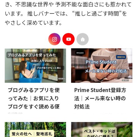
き、不思議な世界や 予測不能な面白さにも惹かれて
います。 推しバナーでは、 “推しと過ごす時間”を
やさしく深めています。
ブログみるアプリを使
Prime Student登録方
ってみた｜お気に入り
法｜メール来ない時の
ブログをすぐ読める便
対処法
利機能
Prime Studentに登録しようと
思ったのに、
「メールが届
そんな時に見つけたのが、ブ
かない」
「検証中のまま進
ログを見る無料アプリ「ブロ
まない」と困っていませんか？
グみる」でした。 ブログを読