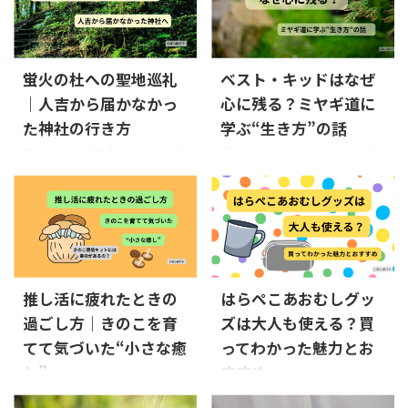
Prime Studentは学生向けの会
む側としてだけでなく、ブロ
員プログラムですが、学生メ
ガーとして「見つけてもらいや
ールや学籍番号の確認など、登
すい仕組み」なのも印象的で
録時に少し迷いやすいポイン
した。実際に使ってみると、カ
蛍火の杜への聖地巡礼
ベスト・キッドはなぜ
トがあります。 特にスマホか
テゴリ検索やキーワード検索
｜人吉から届かなかっ
心に残る？ミヤギ道に
ら登録していると、「ブラウザ
だけでなく、気になるブログ
で開かないと進めない」「確
た神社の行き方
学ぶ“生き方”の話
をフォローして、ホーム画面か
認メールが見つからない」な
らすぐ読める機能もありまし
推しバナーで紹介している人吉
「ベスト・キッド」シリーズ
ど、途中で止まってしまうケー
た。 お気に入りブログを探し
の聖地巡礼の旅。 その中で、
を、久しぶりに観てみまし
スもあるようです。 この記事
直さなくてよくなったので、と
『蛍火の杜へ』の舞台とされ
た。 懐かしさとともに、やっ
では、Prime Studentの登録方
ても便利に感じています。 こ
る神社を目指していました
ぱり心に残る作品だと感じる
法を初心者向けにやさしく解
の記事では、「ブログみる」
が、今回はたどり着くことが
一方で、今の時代の感覚で見る
説しな ...
を実際に使って感じたことや、
できませんでした。 阿蘇方面
と、少し戸惑う場面もありま
便利だった機能を初心者向け
にあるその場所は想像以上に
す。 作中には、強い表現や厳
にやさしく紹介します。 ブロ
遠く、限られた日程では難し
しい関係性が描かれており、ま
推し活に疲れたときの
はらぺこあおむしグッ
グみるアプリとは？ 「ブ ...
かったのです。 この記事で
た日本文化の表現についても、
過ごし方｜きのこを育
ズは大人も使える？買
は、現地でわかった距離感と
どこか違和感を覚える部分が
あわせて、神社の場所や行き方
ありました。 それでも不思議
てて気づいた“小さな癒
ってわかった魅力とお
をやさしくまとめています。
と、ミヤギさんの教え――いわゆ
し”
すすめ
蛍火の杜へとは？｜作品紹介
る“ミヤギ道”は、時代や国を超
推し活を楽しんでいるはずなの
「かわいいものに触れるだけ
『蛍火の杜へ』は、人と妖の
えて、静かに心に残ります。