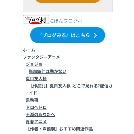
にほんブログ村
『ブログみる』はこちら
ホーム
ファンタジーアニメ
ジョジョ
岸部露伴は動かない
夏目友人帳
【作品別】夏目友人帳 |どこで見れる?配信ガ
イド
黒執事
ドロヘドロ
不滅のあなたへ
青春アニメ
【作者・声優別】おすすめ関連作品