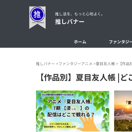
推し活を、もっと心地よく。
推しバナー
ホーム
ファンタジ
推しバナー
>
ファンタジーアニメ
>
夏目友人帳
>
【作品
【作品別】夏目友人帳 |ど