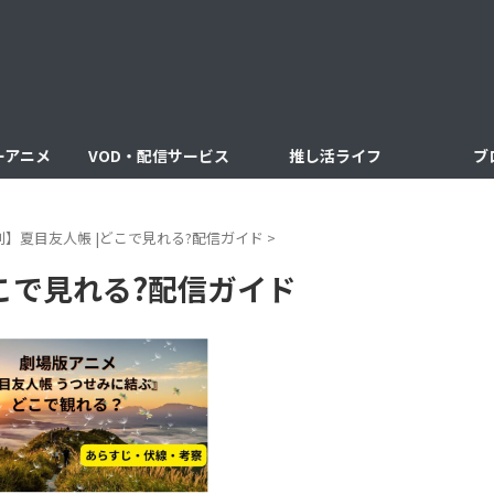
ーアニメ
VOD・配信サービス
推し活ライフ
ブ
別】夏目友人帳 |どこで見れる?配信ガイド
>
こで見れる?配信ガイド