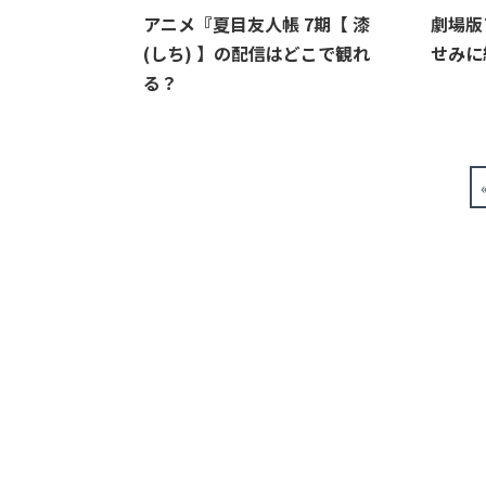
アニメ『夏目友人帳 7期【 漆
劇場版
(しち) 】の配信はどこで観れ
せみに
る？