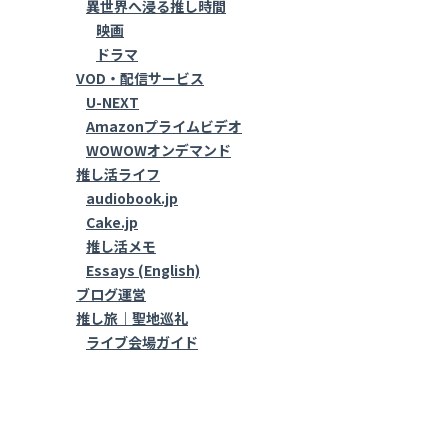
異世界へ浸る推し時間
映画
ドラマ
VOD・配信サービス
U-NEXT
Amazonプライムビデオ
WOWOWオンデマンド
推し活ライフ
audiobook.jp
Cake.jp
推し活メモ
Essays (English)
ブログ運営
推し旅｜聖地巡礼
ライブ会場ガイド