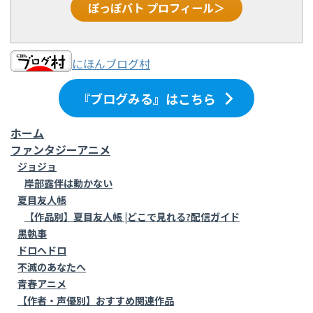
ぽっぽバト プロフィール＞
にほんブログ村
『ブログみる』はこちら
ホーム
ファンタジーアニメ
ジョジョ
岸部露伴は動かない
夏目友人帳
【作品別】夏目友人帳 |どこで見れる?配信ガイド
黒執事
ドロヘドロ
不滅のあなたへ
青春アニメ
【作者・声優別】おすすめ関連作品