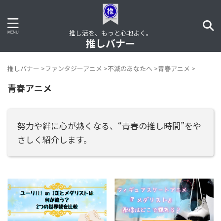
推し活を、もっと心地よく。
推しバナー
推しバナー
>
ファンタジーアニメ
>
不滅のあなたへ
>
青春アニメ
>
青春アニメ
努力や絆に心が熱くなる、“青春の推し時間”をや
さしく紹介します。