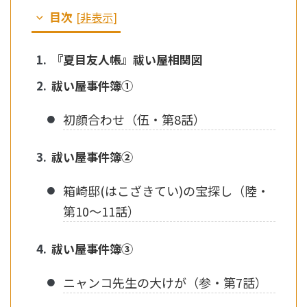
目次
[
非表示
]
『夏目友人帳』祓い屋相関図
祓い屋事件簿①
初顔合わせ（伍・第8話）
祓い屋事件簿②
箱崎邸(はこざきてい)の宝探し（陸・
第10〜11話）
祓い屋事件簿③
ニャンコ先生の大けが（参・第7話）