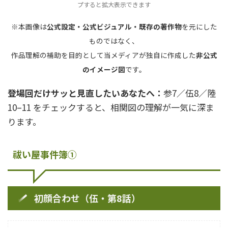
プすると拡大表示できます
※本画像は
公式設定・公式ビジュアル・既存の著作物
を元にした
ものではなく、
作品理解の補助を目的として当メディアが独自に作成した
非公式
のイメージ図
です。
登場回だけサッと見直したいあなたへ：
参7／伍8／陸
10–11 をチェックすると、相関図の理解が一気に深ま
ります。
祓い屋事件簿①
初顔合わせ（伍・第8話）