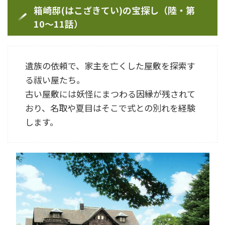
箱崎邸(はこざきてい)の宝探し（陸・第
10〜11話）
遺族の依頼で、家主を亡くした屋敷を探索す
る祓い屋たち。
古い屋敷には妖怪にまつわる因縁が残されて
おり、名取や夏目はそこで式との別れを経験
します。