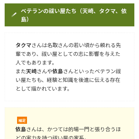
ベテランの祓い屋たち（天崎、タクマ、依
島）
タクマ
さんは名取さんの若い頃から頼れる先
輩であり、祓い屋としての志に影響を与えた
人でもあります。
また
天崎
さんや
依島
さんといったベテラン祓
い屋たちも、経験と知識を後進に伝える存在
として描かれています。
補足
依島
さんは、かつては的場一門と張り合うほ
どの実力を持つ祓い屋の家系。