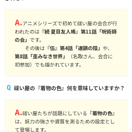
A.
アニメシリーズで初めて祓い屋の会合が行
われたのは
『続 夏目友人帳』第11話「呪術師
の会」
です。
その後は
『伍』第4話「連鎖の陰」
や、
第8話「歪みなき世界」
（名取さん、会合に
初参加）でも描かれています。
祓い屋の『着物の色』何を意味していますか？
A.
祓い屋たちが話題にしている『
着物の色
』
は、妖力の強さや資質を測るための設定とし
て登場します。