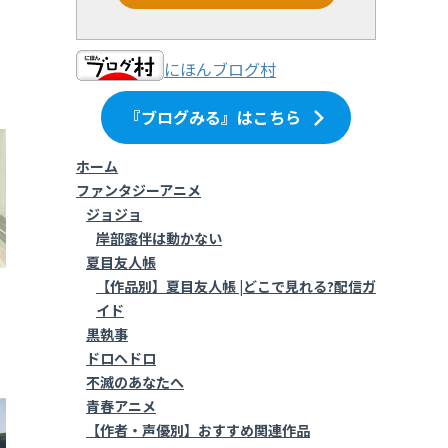
にほんブログ村
『ブログみる』はこちら
ホーム
ファンタジーアニメ
ジョジョ
岸部露伴は動かない
夏目友人帳
【作品別】夏目友人帳 |どこで見れる?配信ガ
イド
黒執事
ドロヘドロ
不滅のあなたへ
青春アニメ
【作者・声優別】おすすめ関連作品