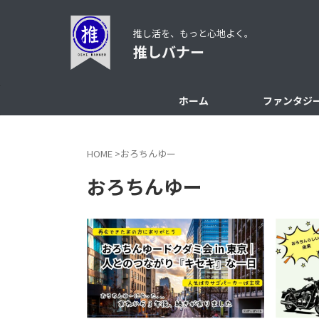
推し活を、もっと心地よく。
推しバナー
ホーム
ファンタジ
HOME
>
おろちんゆー
おろちんゆー