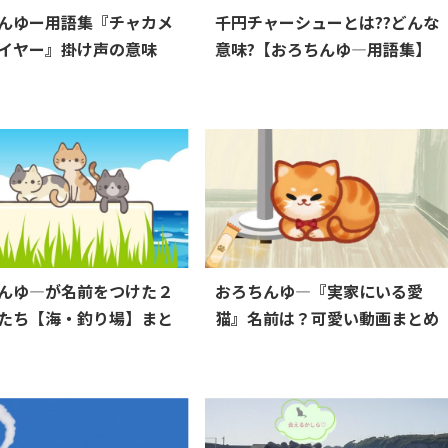
んゆー用語集『チャカメ
千円チャーシューとは??どんな
イヤー』掛け声の意味
意味?【おろちんゆ―用語集】
んゆ―が名前をつけた２
おろちんゆ―『実家にいる愛
たち【海・釣り場】まと
猫』名前は？可愛い動画まとめ