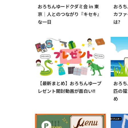
おろちんゆードクダミ会 in 東
おろち
京｜人とのつながり『キセキ』
カファ
な一日
は?
【最新まとめ】おろちんゆープ
おろち
レゼント開封動画が面白い!!
匹の猫
め