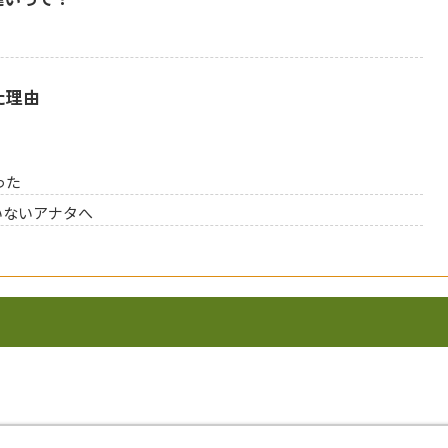
た理由
った
いないアナタへ