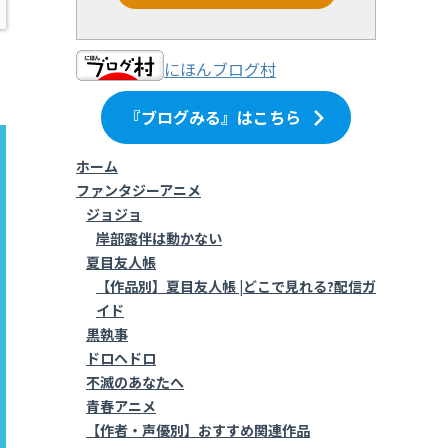
にほんブログ村
『ブログみる』はこちら
ホーム
ファンタジーアニメ
ジョジョ
岸部露伴は動かない
夏目友人帳
【作品別】夏目友人帳 |どこで見れる?配信ガ
イド
黒執事
ドロヘドロ
不滅のあなたへ
青春アニメ
【作者・声優別】おすすめ関連作品