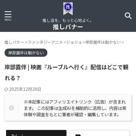
推し活を、もっと心地よく。
推しバナー
推しバナー
>
ファンタジーアニメ
>
ジョジョ
>
岸部露伴は動かない
>
岸部露伴は動かない
岸部露伴 | 映画『ルーブルへ行く』配信はどこで観
れる？
2025年12月29日
※本記事にはアフィリエイトリンク（広告）が含まれ
ます。 この記事は生成AIを補助的に活用し、内容は実
体験や調査をもとに筆者が確認・編集しています。