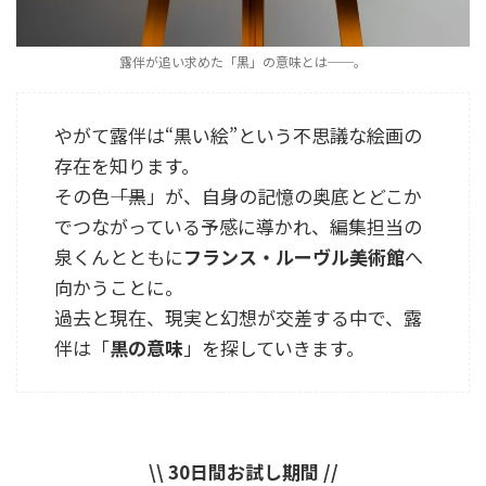
露伴が追い求めた「黒」の意味とは──。
やがて露伴は“黒い絵”という不思議な絵画の
存在を知ります。
その色――「黒」が、自身の記憶の奥底とどこか
でつながっている予感に導かれ、編集担当の
泉くんとともに
フランス・ルーヴル美術館
へ
向かうことに。
過去と現在、現実と幻想が交差する中で、露
伴は「
黒の意味
」を探していきます。
\\ 30日間お試し期間 //